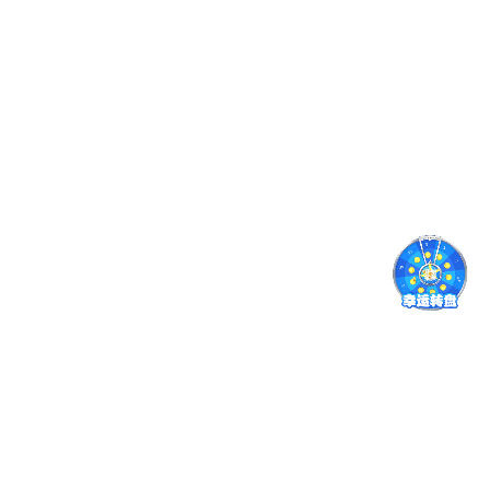
意识到了必须采取行动，以避免整个赛季继续恶化。
此外，随着欧冠小组赛即将开始，俱乐部高层对能够
带领球队走向成功的人选进行了紧急评估。尽管纳格
尔斯mann曾被寄予厚望，但过去几个月的不稳定状
态让管理层开始考虑其他方案。在此背景下，他们最
终决定用经验丰富且战绩卓越的图赫尔取代纳格尔斯
mann，从而希望能迅速改变现状。
与此同时，俱乐部还需考虑球员心理状态的问题。随
着球队战绩不佳，一些核心球员可能会受到影响，而
新任主帅可以为他们提供全新的动力与思路，这也是
促使决策快速做出的原因之一。
3、图赫尔接任后的执教前景