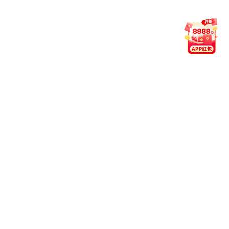
外界对图赫尔充满希望，希望他能再次创造辉煌成
就。
4、未来可能产生的影响
Bayern Munich此次快速更换主帅，不仅影响到球队
内部，还可能波及整个欧洲足坛。在其他俱乐部眼
中，这种处理方式或许成为一种参考模式，即便在高
压环境下，也应果敢地进行尝试，以求获得最佳效
果。这种风潮若蔓延开来，将使得更多俱乐部愿意冒
险进行大刀阔斧的人事调整，从而影响整个行业的发
展动态。
另外，此次人事变动还可能引发关于年轻教练与经验
丰富老将之间的一场辩论。一方面，年轻教练如纳格
尔斯mann代表着未来和创新；另一方面，像图赫尔