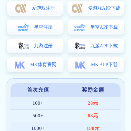
2026-07-04 14:39
31 次阅读
罗马诺惊讶拜仁解雇纳帅任命图赫尔以为
是假新闻
在足球界，教练的更换往往是引发广泛讨论的话题。
近期，意大利著名足球记者罗马诺对拜仁慕尼黑解雇
主帅纳格尔斯曼并任命图赫尔感到惊讶，甚至一度认
为这是假新闻。这一事件不仅突显了拜仁俱乐部在成
绩不佳情况下果断变革的决心，也反映出外界对于这
一决定的震惊与质疑。本文将从四个方面深入探讨这
一事件，包括罗马诺的反应、拜仁的决策背景、图赫