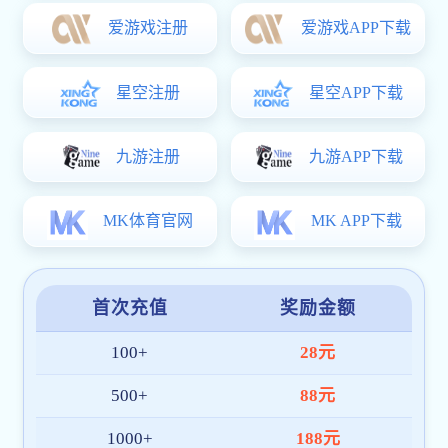
2026-07-03 17:53
35 次阅读
中超射手榜更新卡迪斯独占鳌头奥斯卡克
雷桑紧随其后张玉宁成功跻身前十
随着中超联赛的不断推进，射手榜的竞争愈加激烈。
近期的更新显示，卡迪斯以出色的表现独占鳌头，其
进球数令其他球员望尘莫及。而紧随其后的奥斯卡和
克雷桑也展现了他们强大的攻击力，继续为球队贡献
力量。此外，张玉宁在本赛季表现亮眼，成功跻身射
手榜前十，这不仅是他个人职业生涯的重要里程碑，
也为国足未来的发展增添了希望。本文将从射手榜现