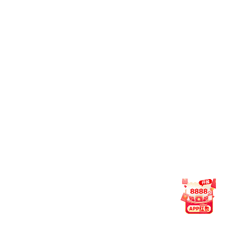
力。这种局面下，各大俱乐部必须不断提升自己的战
术体系，以适应快速变化的新形势。
另外，有效训练和科学管理也是帮助这些球员保持状
态的重要一环。随着科技的发展，各俱乐部越来越重
视运动数据分析，通过科学的方法制定个性化训练方
案，提高每位球员在场上的发挥潜力。此外，加强心
理辅导也让运动员更好地应对压力，提高竞技状态。
最后，良好的团队氛围同样是不可或缺的一部分。当
队伍内部团结一致时，每位成员都会为了共同目标而
努力拼搏。这种团队精神往往能够显著提升整体战斗
力，使得个别明星选手更能发挥出最佳状态，从而推
动整个联赛的发展。
4、整体联赛发展趋势